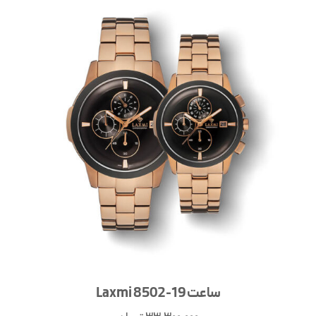
ساعت Laxmi 8502-19