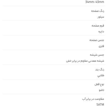
34mm-43mm
رنگ صفحه
سيلور
فرم صفحه
دايره
جنس صفحه
فلزى
جنس شیشه
شيشه معدنى مقاوم در برابر خش
رنگ بند
طلايي
نوع قفل
تاشو
مقاومت در برابر آب
5ATM