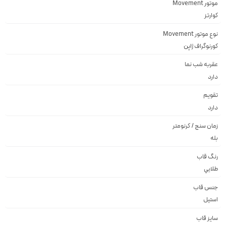
موتور Movement
کوارتز
نوع موتور Movement
کورنوگراف ژاپن
عقربه شب نما
دارد
تقویم
دارد
زمان سنج / کرنومتر
بله
رنگ قاب
طلايي
جنس قاب
استيل
سایز قاب