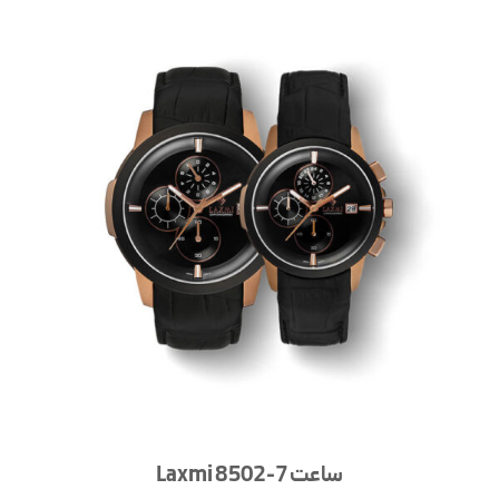
ساعت Laxmi 8502-7