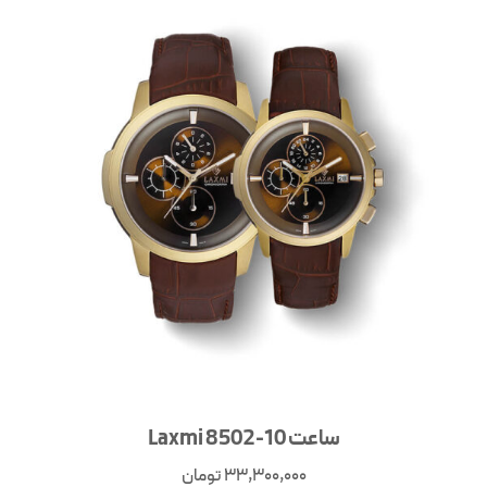
ساعت Laxmi 8502-10
33,300,000
تومان