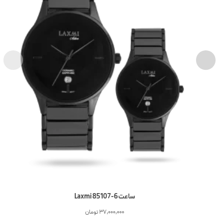
ساعت 6-Laxmi 85107
37,000,000
تومان