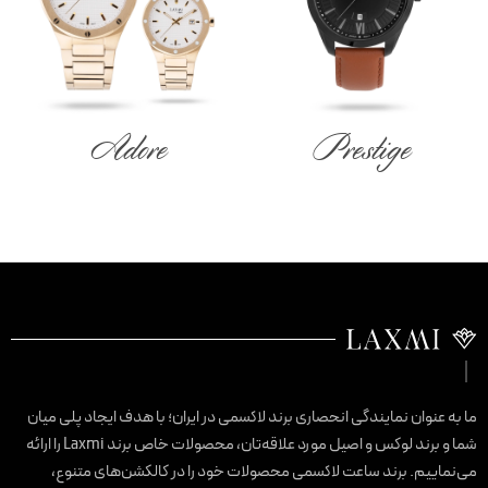
Adore
Prestige
ا به عنوان نمایندگی انحصاری برند لاکسمی در ایران؛ با هدف ایجاد پلی میان
شما و برند لوکس و اصیل مورد علاقه‌تان، محصولات خاص برند Laxmi را ارائه
ی‌نماییم. برند ساعت لاکسمی محصولات خود را در کالکشن‌های متنوع،