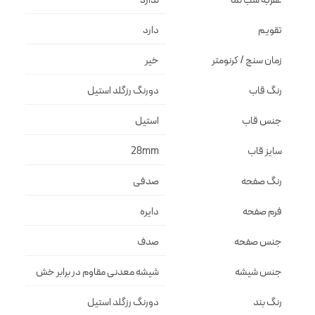
عقربه شب نما
ندارد
تقویم
دارد
زمان سنج / کرنومتر
خیر
رنگ قاب
دورنگ رزگلد استيل
جنس قاب
استيل
سایز قاب
28mm
رنگ صفحه
صدفی
فرم صفحه
دايره
جنس صفحه
صدف
جنس شیشه
شيشه معدنى مقاوم در برابر خش
رنگ بند
دورنگ رزگلد استيل