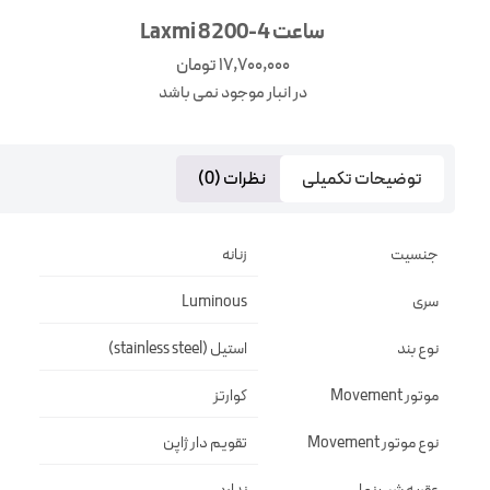
ساعت Laxmi 8200-4
17,700,000
تومان
در انبار موجود نمی باشد
توضیحات تکمیلی
نظرات (0)
جنسیت
زنانه
سری
Luminous
نوع بند
استیل (stainless steel)
موتور Movement
کوارتز
نوع موتور Movement
تقويم دار ژاپن