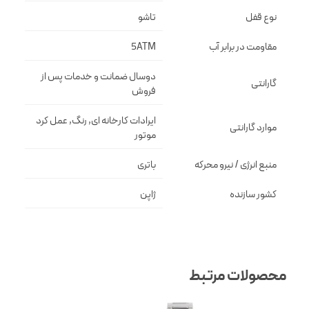
نوع قفل
تاشو
مقاومت در برابر آب
5ATM
دوسال ضمانت و خدمات پس از
گارانتی
فروش
ایرادات کارخانه ای, رنگ, عمل کرد
موارد گارانتی
موتور
منبع انرژی / نیرو محرکه
باتری
کشور سازنده
ژاپن
محصولات مرتبط