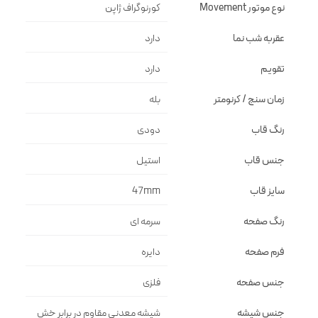
نوع موتور Movement
کورنوگراف ژاپن
عقربه شب نما
دارد
تقویم
دارد
زمان سنج / کرنومتر
بله
رنگ قاب
دودى
جنس قاب
استيل
سایز قاب
47mm
رنگ صفحه
سرمه اى
فرم صفحه
دايره
جنس صفحه
فلزى
جنس شیشه
شيشه معدنى مقاوم در برابر خش