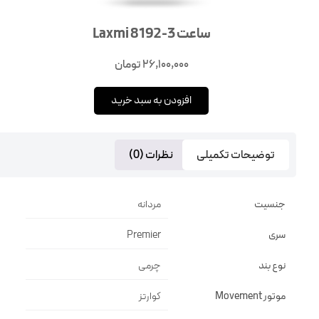
ساعت Laxmi 8192-3
26,100,000
تومان
افزودن به سبد خرید
توضیحات تکمیلی
نظرات (0)
جنسیت
مردانه
سری
Premier
نوع بند
چرمی
موتور Movement
کوارتز