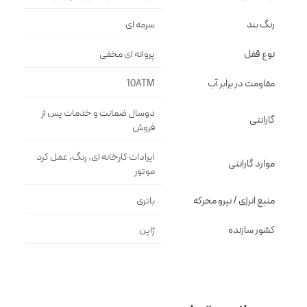
رنگ بند
سرمه اى
نوع قفل
پروانه اى مخفى
مقاومت در برابر آب
10ATM
دوسال ضمانت و خدمات پس از
گارانتی
فروش
ایرادات کارخانه ای, رنگ, عمل کرد
موارد گارانتی
موتور
منبع انرژی / نیرو محرکه
باتری
کشور سازنده
ژاپن