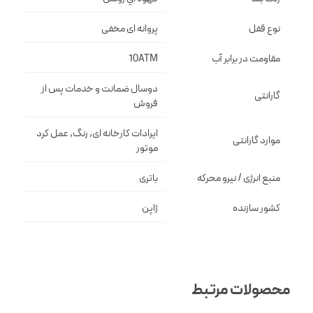
نوع قفل
پروانه اى مخفى
مقاومت در برابر آب
10ATM
دوسال ضمانت و خدمات پس از
گارانتی
فروش
ایرادات کارخانه ای, رنگ, عمل کرد
موارد گارانتی
موتور
منبع انرژی / نیرو محرکه
باتری
کشور سازنده
ژاپن
محصولات مرتبط