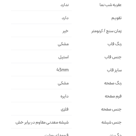
عقربه شب نما
ندارد
تقویم
دارد
زمان سنج / کرنومتر
خیر
رنگ قاب
مشكى
جنس قاب
استيل
سایز قاب
43mm
رنگ صفحه
مشكى
فرم صفحه
دايره
جنس صفحه
فلزى
جنس شیشه
شيشه معدنى مقاوم در برابر خش
رنگ بند
قهوه اي روشن