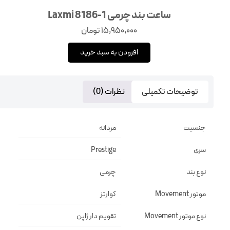
ساعت بند چرمی Laxmi 8186-1
15,950,000
تومان
افزودن به سبد خرید
توضیحات تکمیلی
نظرات (0)
جنسیت
مردانه
سری
Prestige
نوع بند
چرمی
موتور Movement
کوارتز
نوع موتور Movement
تقويم دار ژاپن