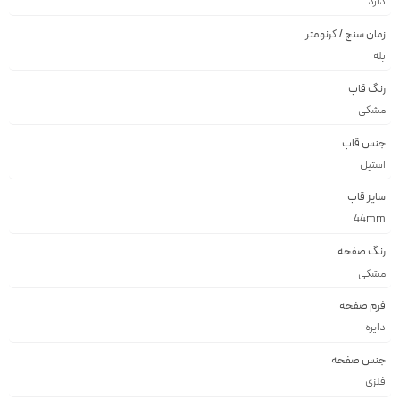
دارد
زمان سنج / کرنومتر
بله
رنگ قاب
مشكى
جنس قاب
استيل
سایز قاب
44mm
رنگ صفحه
مشكى
فرم صفحه
دايره
جنس صفحه
فلزى