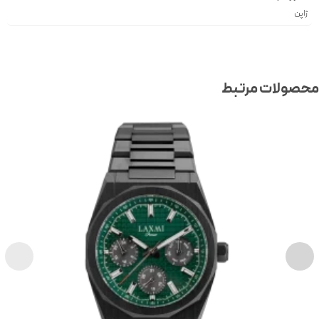
ژاپن
صولات مرتبط