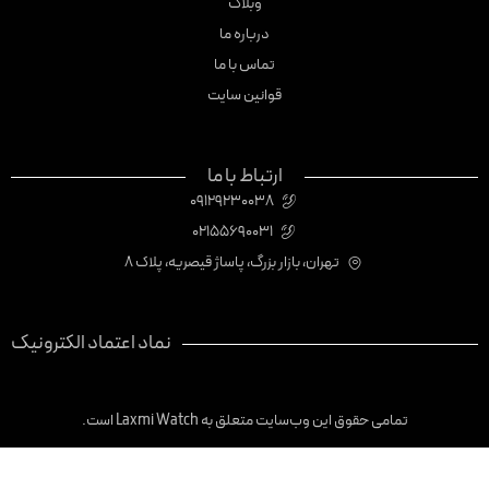
وبلاگ
درباره ما
تماس با ما
قوانین سایت
ارتباط با ما
09129230038
02155690031
تهران، بازار بزرگ، پاساژ قیصریه، پلاک 8
نماد اعتماد الکترونیک
تمامی حقوق این وب‌سایت متعلق به Laxmi Watch است.