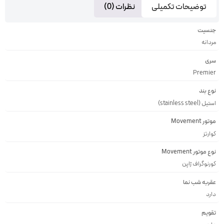
توضیحات تکمیلی
نظرات (0)
جنسیت
مردانه
سری
Premier
نوع بند
استیل (stainless steel)
موتور Movement
کوارتز
نوع موتور Movement
کورنوگراف ژاپن
عقربه شب نما
دارد
تقویم