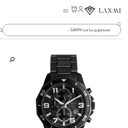
ساعت laxmi