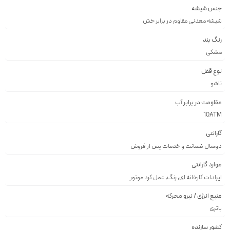
جنس شیشه
شيشه معدنى مقاوم در برابر خش
رنگ بند
مشكى
نوع قفل
تاشو
مقاومت در برابر آب
10ATM
گارانتی
دوسال ضمانت و خدمات پس از فروش
موارد گارانتی
ایرادات کارخانه ای, رنگ, عمل کرد موتور
منبع انرژی / نیرو محرکه
باتری
کشور سازنده