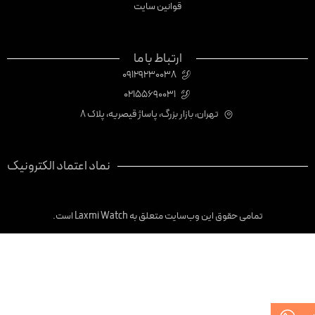
قوانین سایت
ارتباط با ما
09129230038
02155690031
تهران، بازار بزرگ، پاساژ قیصریه، پلاک 8
نماد اعتماد الکترونیک
تمامی حقوق این وب‌سایت متعلق به Laxmi Watch است.