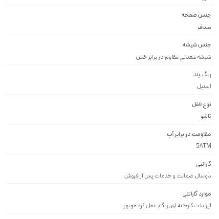
جنس صفحه
صدف
جنس شیشه
شيشه معدنى مقاوم در برابر خش
رنگ بند
استيل
نوع قفل
تاشو
مقاومت در برابر آب
5ATM
گارانتی
دوسال ضمانت و خدمات پس از فروش
موارد گارانتی
ایرادات کارخانه ای, رنگ, عمل کرد موتور