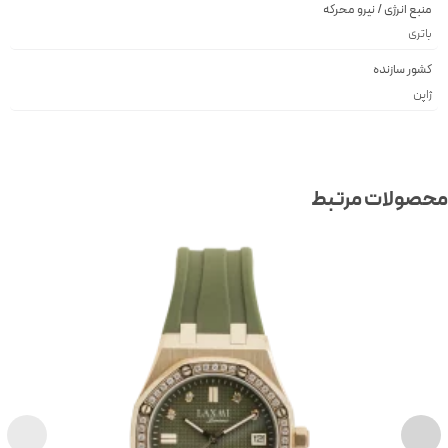
منبع انرژی / نیرو محرکه
باتری
کشور سازنده
ژاپن
صولات مرتبط