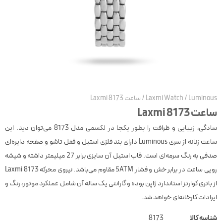
Luminou
/
Laxmi Watch
/
ساعت Laxmi 8173
عت Laxmi 8173
سادگی، زیبایی و ظرافت را بطور یکجا در لکسمی مدل 8173 می‌توان دید. این
ساعت زنانه از سری Luminous دارای بند فلزی استیل و قفل تاشو و صفحه دایره‌ای
صدفی به رنگ سرمه‌ای است. قاب استیل آن سایزی برابر 27 میلیمتر داشته و شیشه
رویی ساعت در برابر خش و فشار 5ATM مقاوم می‌باشد. نیروی محرکه Laxmi 8173
ز باتری کوارتز استاندارد ژاپن بوده و گارانتی یک ساله آن شامل عملکرد موتور، رنگ و
یرادات کارخانه‌ای خواهد شد.
ناسه کالا
8173