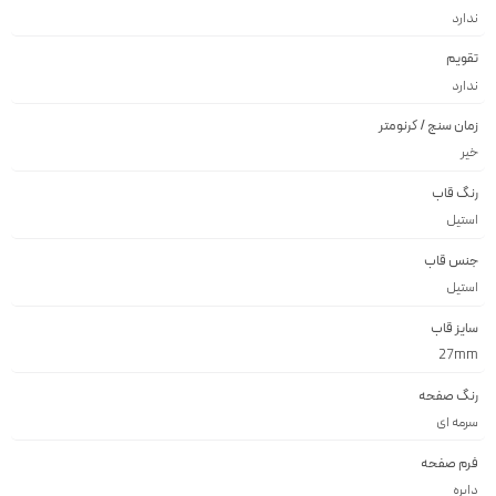
ندارد
تقویم
ندارد
زمان سنج / کرنومتر
خیر
رنگ قاب
استيل
جنس قاب
استيل
سایز قاب
27mm
رنگ صفحه
سرمه اى
فرم صفحه
دايره