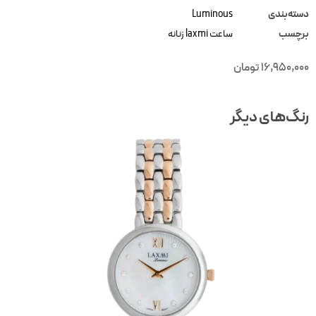
سته‌بندی
Luminous
رچسب
ساعت laxmi زنانه
16,950,00
تومان
نگ‌های دیگر