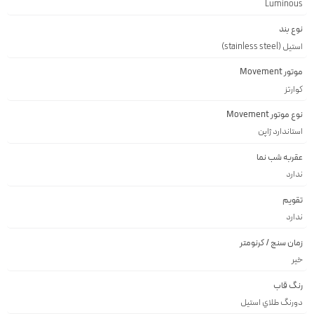
Luminous
نوع بند
استیل (stainless steel)
موتور Movement
کوارتز
نوع موتور Movement
استاندارد ژاپن
عقربه شب نما
ندارد
تقویم
ندارد
زمان سنج / کرنومتر
خیر
رنگ قاب
دورنگ طلاي استيل