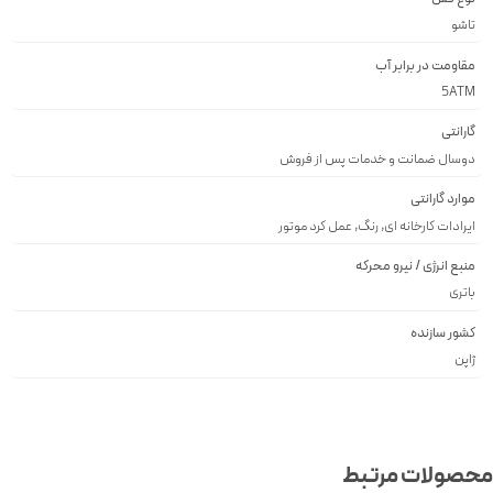
تاشو
مقاومت در برابر آب
5ATM
گارانتی
دوسال ضمانت و خدمات پس از فروش
موارد گارانتی
ایرادات کارخانه ای, رنگ, عمل کرد موتور
منبع انرژی / نیرو محرکه
باتری
کشور سازنده
ژاپن
صولات مرتبط