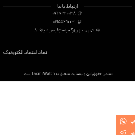
ارتباط با ما
09129230038
02155690031
تهران، بازار بزرگ، پاساژ قیصریه، پلاک 8
نماد اعتماد الکترونیک
تمامی حقوق این وب‌سایت متعلق به Laxmi Watch است.