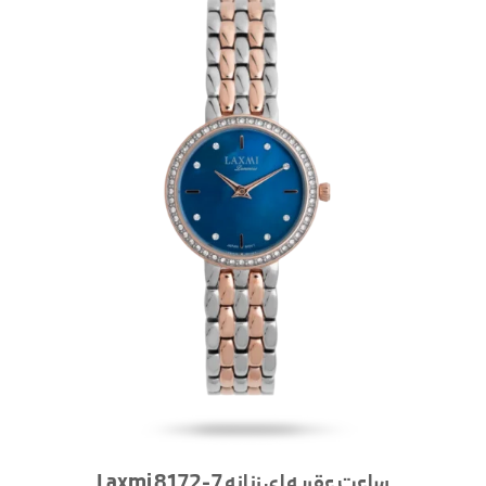
ساعت عقربه ای زنانه Laxmi 8172-7