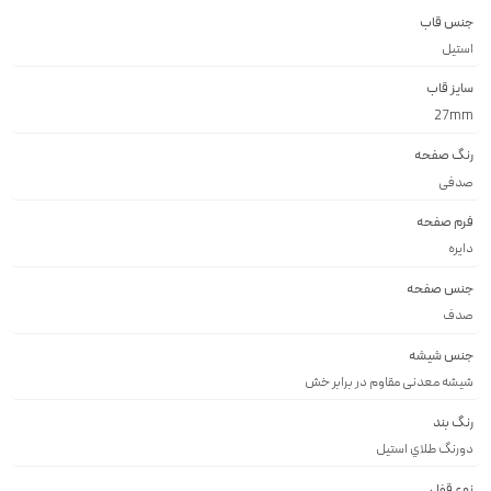
جنس قاب
استيل
سایز قاب
27mm
رنگ صفحه
صدفی
فرم صفحه
دايره
جنس صفحه
صدف
جنس شیشه
شيشه معدنى مقاوم در برابر خش
رنگ بند
دورنگ طلاي استيل
نوع قفل