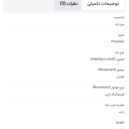
توضیحات تکمیلی
نظرات (0)
جنسیت
مردانه
سری
Premier
نوع بند
استیل (stainless steel)
موتور Movement
کوارتز
نوع موتور Movement
کورنوگراف ژاپن
عقربه شب نما
دارد
تقویم