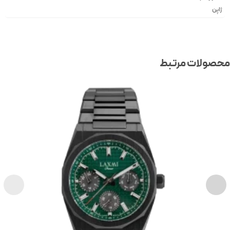
ژاپن
صولات مرتبط