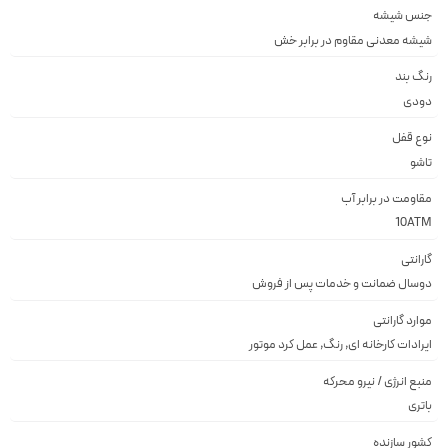
جنس شیشه
شيشه معدنى مقاوم در برابر خش
رنگ بند
دودى
نوع قفل
تاشو
مقاومت در برابر آب
10ATM
گارانتی
دوسال ضمانت و خدمات پس از فروش
موارد گارانتی
ایرادات کارخانه ای, رنگ, عمل کرد موتور
منبع انرژی / نیرو محرکه
باتری
کشور سازنده