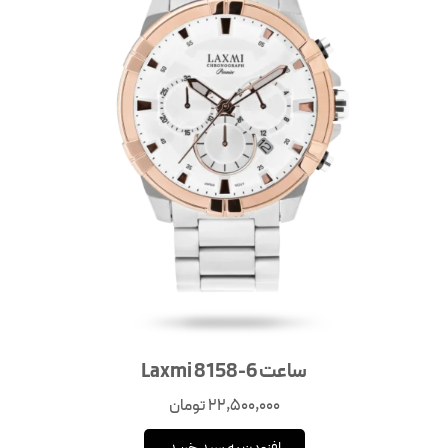
ساعت Laxmi 8158-6
22,500,000
تومان