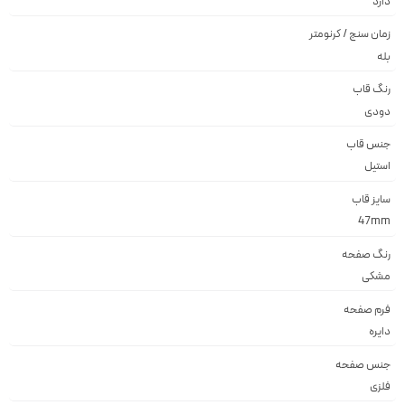
دارد
زمان سنج / کرنومتر
بله
رنگ قاب
دودى
جنس قاب
استيل
سایز قاب
47mm
رنگ صفحه
مشكى
فرم صفحه
دايره
جنس صفحه
فلزى