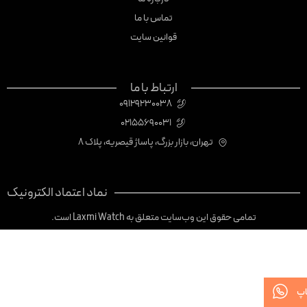
تماس با ما
قوانین سایت
ارتباط با ما
09129230038
02155690031
تهران، بازار بزرگ، پاساژ قیصریه، پلاک 8
نماد اعتماد الکترونیک
تمامی حقوق این وب‌سایت متعلق به Laxmi Watch است.