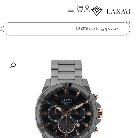
ساعت laxmi