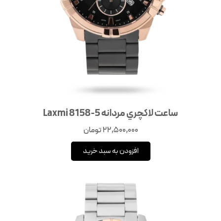
ساعت لاكچري مردانه Laxmi 8158-5
22,500,000
تومان
افزودن به سبد خرید