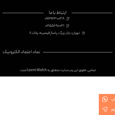
ارتباط با ما
09129230038
02155690031
تهران، بازار بزرگ، پاساژ قیصریه، پلاک 8
نماد اعتماد الکترونیک
تمامی حقوق این وب‌سایت متعلق به Laxmi Watch است.