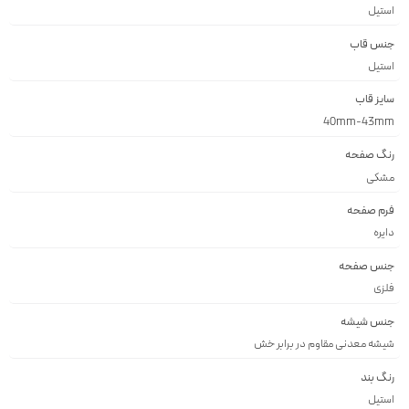
استيل
جنس قاب
استيل
سایز قاب
40mm-43mm
رنگ صفحه
مشكى
فرم صفحه
دايره
جنس صفحه
فلزى
جنس شیشه
شيشه معدنى مقاوم در برابر خش
رنگ بند
استيل