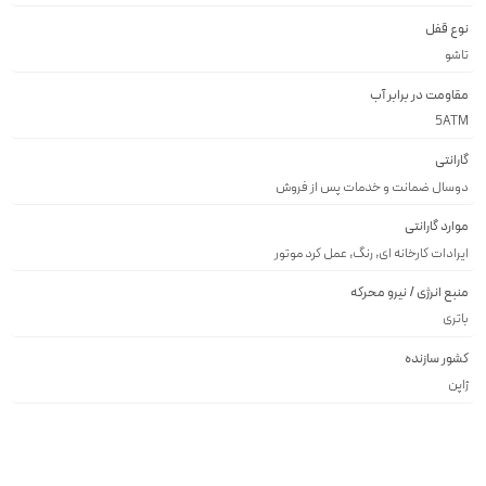
نوع قفل
تاشو
مقاومت در برابر آب
5ATM
گارانتی
دوسال ضمانت و خدمات پس از فروش
موارد گارانتی
ایرادات کارخانه ای, رنگ, عمل کرد موتور
منبع انرژی / نیرو محرکه
باتری
کشور سازنده
ژاپن