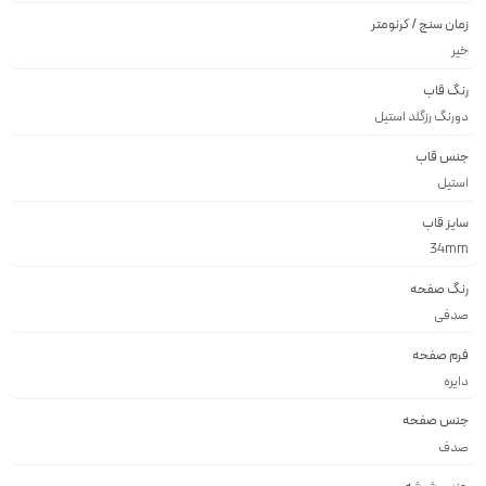
زمان سنج / کرنومتر
خیر
رنگ قاب
دورنگ رزگلد استيل
جنس قاب
استيل
سایز قاب
34mm
رنگ صفحه
صدفی
فرم صفحه
دايره
جنس صفحه
صدف