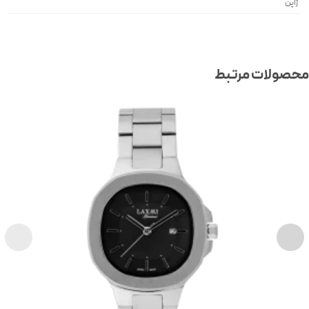
ژاپن
صولات مرتبط