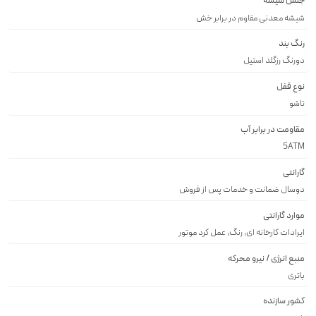
جنس شیشه
شيشه معدنى مقاوم در برابر خش
رنگ بند
دورنگ رزگلد استيل
نوع قفل
تاشو
مقاومت در برابر آب
5ATM
گارانتی
دوسال ضمانت و خدمات پس از فروش
موارد گارانتی
ایرادات کارخانه ای, رنگ, عمل کرد موتور
منبع انرژی / نیرو محرکه
باتری
کشور سازنده