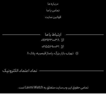
درباره ما
تماس با ما
قوانین سایت
ارتباط با ما
09129230038
02155690031
تهران، بازار بزرگ، پاساژ قیصریه، پلاک 8
نماد اعتماد الکترونیک
تمامی حقوق این وب‌سایت متعلق به Laxmi Watch است.