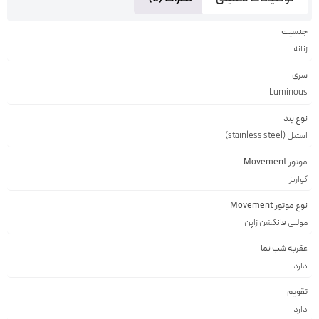
جنسیت
زنانه
سری
Luminous
نوع بند
استیل (stainless steel)
موتور Movement
کوارتز
نوع موتور Movement
مولتی فانکشن ژاپن
عقربه شب نما
دارد
تقویم
دارد