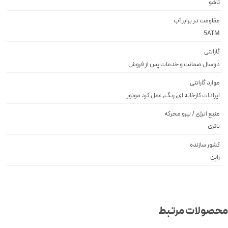
تاشو
مقاومت در برابر آب
5ATM
گارانتی
دوسال ضمانت و خدمات پس از فروش
موارد گارانتی
ایرادات کارخانه ای, رنگ, عمل کرد موتور
منبع انرژی / نیرو محرکه
باتری
کشور سازنده
ژاپن
صولات مرتبط