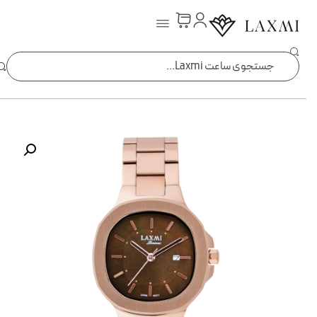
ساعت laxmi