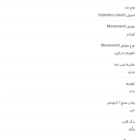
نوع بند
استیل (stainless steel)
موتور Movement
کوارتز
نوع موتور Movement
تقويم دار ژاپن
عقربه شب نما
ندارد
تقویم
دارد
زمان سنج / کرنومتر
خیر
رنگ قاب
رزگلد