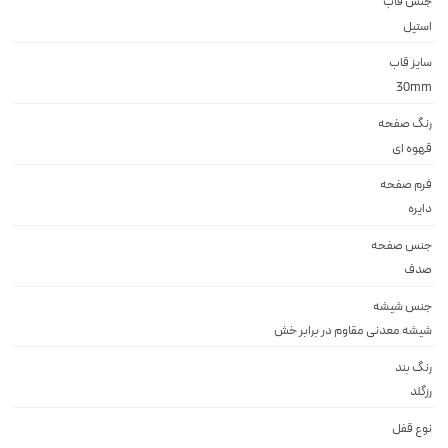
جنس قاب
استيل
سایز قاب
30mm
رنگ صفحه
قهوه اى
فرم صفحه
دايره
جنس صفحه
صدف
جنس شیشه
شيشه معدنى مقاوم در برابر خش
رنگ بند
رزگلد
نوع قفل