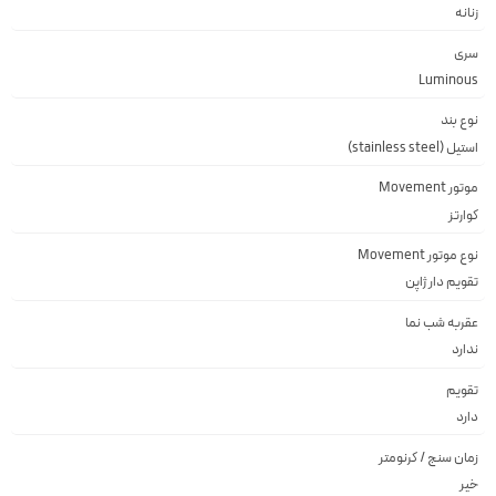
زنانه
سری
Luminous
نوع بند
استیل (stainless steel)
موتور Movement
کوارتز
نوع موتور Movement
تقويم دار ژاپن
عقربه شب نما
ندارد
تقویم
دارد
زمان سنج / کرنومتر
خیر