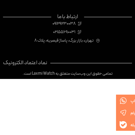
ارتباط با ما
09129230038
02155690031
تهران، بازار بزرگ، پاساژ قیصریه، پلاک 8
نماد اعتماد الکترونیک
تمامی حقوق این وب‌سایت متعلق به Laxmi Watch است.