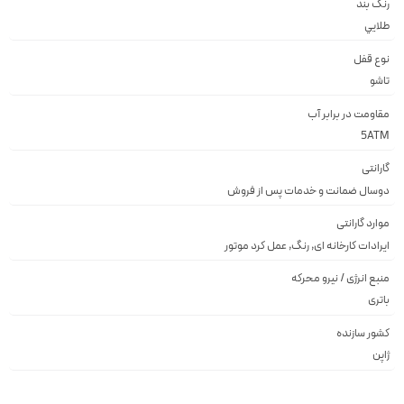
رنگ بند
طلايي
نوع قفل
تاشو
مقاومت در برابر آب
5ATM
گارانتی
دوسال ضمانت و خدمات پس از فروش
موارد گارانتی
ایرادات کارخانه ای, رنگ, عمل کرد موتور
منبع انرژی / نیرو محرکه
باتری
کشور سازنده
ژاپن