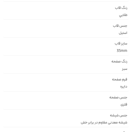
رنگ قاب
طلايي
جنس قاب
استيل
سایز قاب
35mm
رنگ صفحه
سبز
فرم صفحه
دايره
جنس صفحه
فلزى
جنس شیشه
شيشه معدنى مقاوم در برابر خش