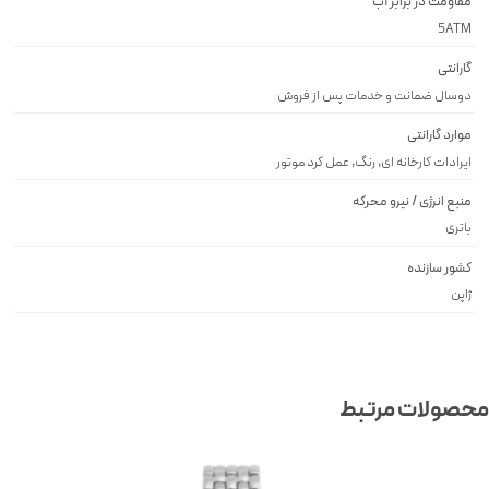
مقاومت در برابر آب
5ATM
گارانتی
دوسال ضمانت و خدمات پس از فروش
موارد گارانتی
ایرادات کارخانه ای, رنگ, عمل کرد موتور
منبع انرژی / نیرو محرکه
باتری
کشور سازنده
ژاپن
صولات مرتبط