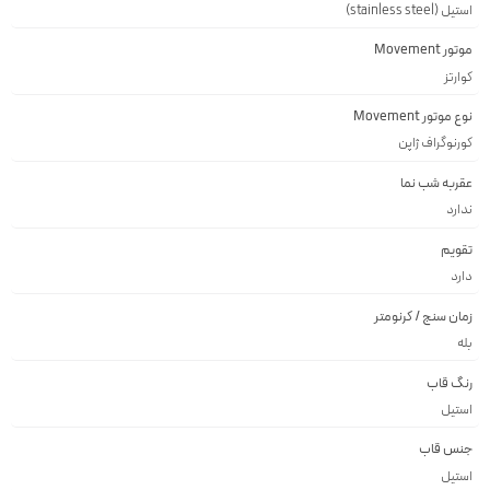
استیل (stainless steel)
موتور Movement
کوارتز
نوع موتور Movement
کورنوگراف ژاپن
عقربه شب نما
ندارد
تقویم
دارد
زمان سنج / کرنومتر
بله
رنگ قاب
استيل
جنس قاب
استيل