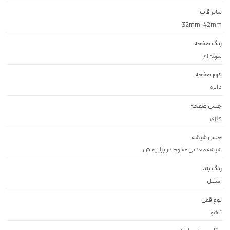
سایز قاب
32mm-42mm
رنگ صفحه
سرمه اى
فرم صفحه
دايره
جنس صفحه
فلزى
جنس شیشه
شيشه معدنى مقاوم در برابر خش
رنگ بند
استيل
نوع قفل
تاشو