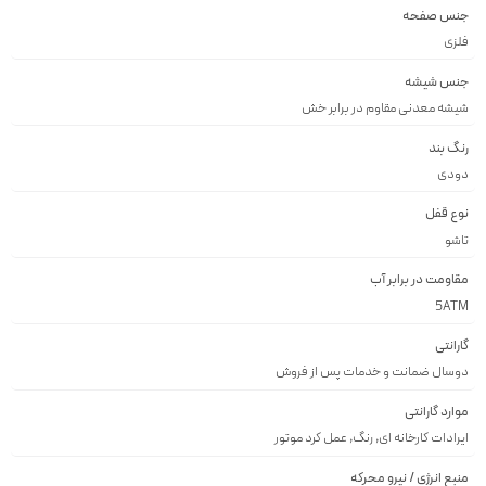
جنس صفحه
فلزى
جنس شیشه
شيشه معدنى مقاوم در برابر خش
رنگ بند
دودى
نوع قفل
تاشو
مقاومت در برابر آب
5ATM
گارانتی
دوسال ضمانت و خدمات پس از فروش
موارد گارانتی
ایرادات کارخانه ای, رنگ, عمل کرد موتور
منبع انرژی / نیرو محرکه