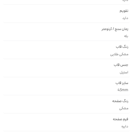
تقویم
دارد
زمان سنج / کرنومتر
بله
رنگ قاب
مشکی طلایی
جنس قاب
استيل
سایز قاب
43mm
رنگ صفحه
مشكى
فرم صفحه
دايره