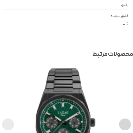
باتری
کشور سازنده
ژاپن
صولات مرتبط