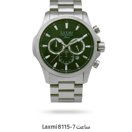
ساعت Laxmi 8115-7