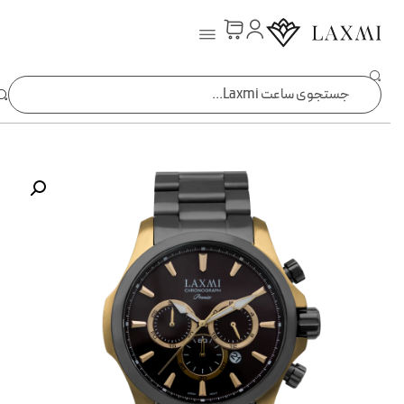
ساعت laxmi