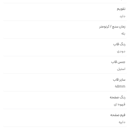
تقویم
دارد
زمان سنج / کرنومتر
بله
رنگ قاب
دودى
جنس قاب
استيل
سایز قاب
48mm
رنگ صفحه
قهوه اى
فرم صفحه
دايره