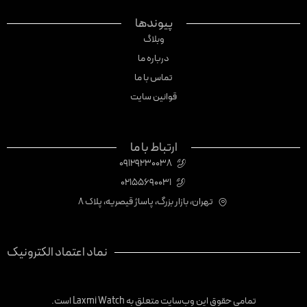
پیوندها
وبلاگ
درباره ما
تماس با ما
قوانین سایت
ارتباط با ما
09129230038
02155690031
تهران، بازار بزرگ، پاساژ قیصریه، پلاک 8
نماد اعتماد الکترونیک
تمامی حقوق این وب‌سایت متعلق به Laxmi Watch است.