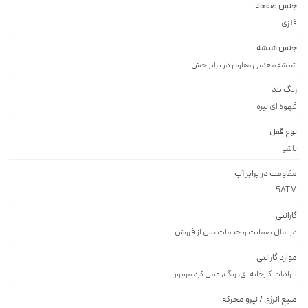
جنس صفحه
فلزى
جنس شیشه
شيشه معدنى مقاوم در برابر خش
رنگ بند
قهوه اى تيره
نوع قفل
تاشو
مقاومت در برابر آب
5ATM
گارانتی
دوسال ضمانت و خدمات پس از فروش
موارد گارانتی
ایرادات کارخانه ای, رنگ, عمل کرد موتور
منبع انرژی / نیرو محرکه