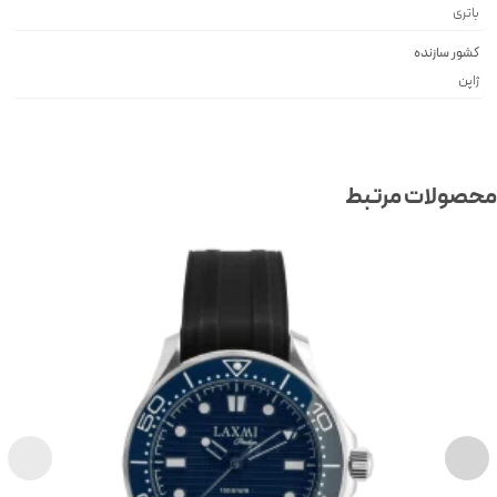
باتری
کشور سازنده
ژاپن
صولات مرتبط