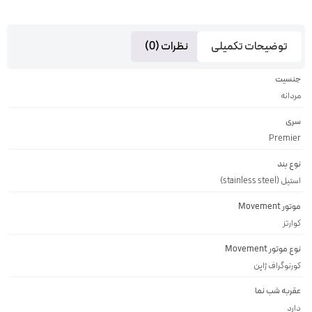
توضیحات تکمیلی
نظرات (0)
جنسیت
مردانه
سری
Premier
نوع بند
استیل (stainless steel)
موتور Movement
کوارتز
نوع موتور Movement
کورنوگراف ژاپن
عقربه شب نما
دارد