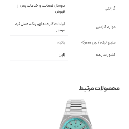
دوسال ضمانت و خدمات پس از
گارانتی
فروش
ایرادات کارخانه ای, رنگ, عمل کرد
موارد گارانتی
موتور
منبع انرژی / نیرو محرکه
باتری
کشور سازنده
ژاپن
محصولات مرتبط