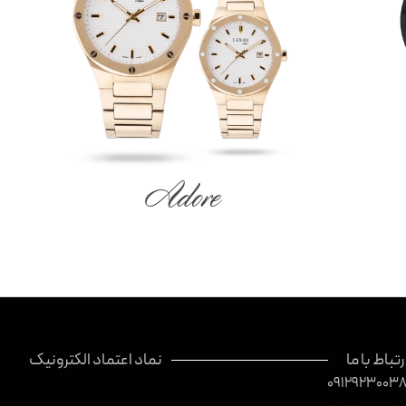
Adore
رتباط با ما
نماد اعتماد الکترونیک
0912923003