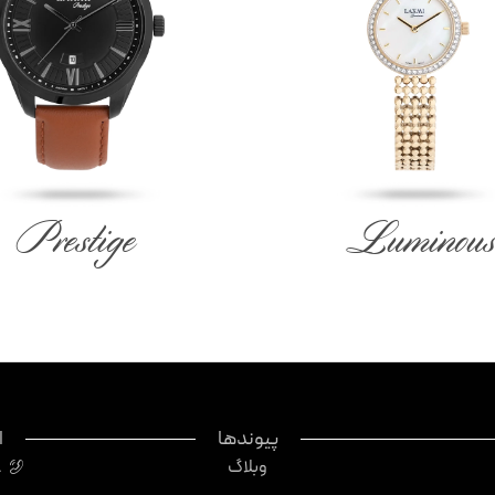
Prestige
Luminous
پیوندها
ا
وبلاگ
8