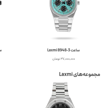
ساعت 3-Laxmi 8948
ساع
27,000,000
تومان
مجموعه‌های Laxmi