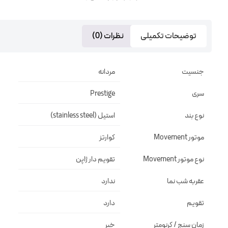
توضیحات تکمیلی
نظرات (0)
جنسیت
مردانه
سری
Prestige
نوع بند
استیل (stainless steel)
موتور Movement
کوارتز
نوع موتور Movement
تقويم دار ژاپن
عقربه شب نما
ندارد
تقویم
دارد
زمان سنج / کرنومتر
خیر