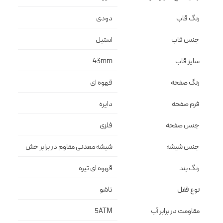
رنگ قاب
دودى
جنس قاب
استيل
سایز قاب
43mm
رنگ صفحه
قهوه اى
فرم صفحه
دايره
جنس صفحه
فلزى
جنس شیشه
شيشه معدنى مقاوم در برابر خش
رنگ بند
قهوه اى تيره
نوع قفل
تاشو
مقاومت در برابر آب
5ATM