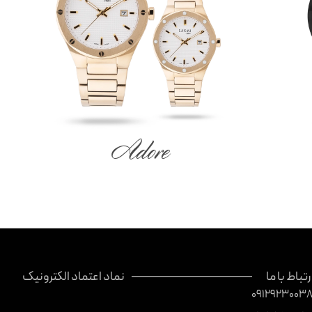
Adore
رتباط با ما
نماد اعتماد الکترونیک
0912923003