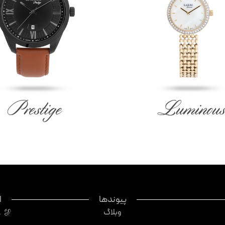
Prestige
Luminous
پیوندها
ا
وبلاگ
8