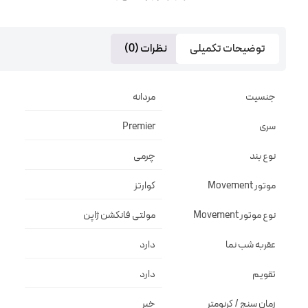
توضیحات تکمیلی
نظرات (0)
جنسیت
مردانه
سری
Premier
نوع بند
چرمی
موتور Movement
کوارتز
نوع موتور Movement
مولتی فانکشن ژاپن
عقربه شب نما
دارد
تقویم
دارد
زمان سنج / کرنومتر
خیر