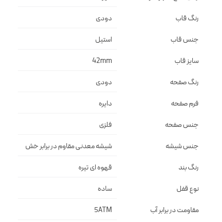
رنگ قاب
دودى
جنس قاب
استيل
سایز قاب
42mm
رنگ صفحه
دودى
فرم صفحه
دايره
جنس صفحه
فلزى
جنس شیشه
شيشه معدنى مقاوم در برابر خش
رنگ بند
قهوه اى تيره
نوع قفل
ساده
مقاومت در برابر آب
5ATM