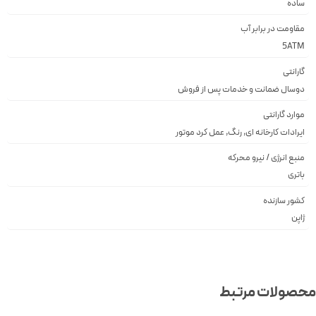
ساده
مقاومت در برابر آب
5ATM
گارانتی
دوسال ضمانت و خدمات پس از فروش
موارد گارانتی
ایرادات کارخانه ای, رنگ, عمل کرد موتور
منبع انرژی / نیرو محرکه
باتری
کشور سازنده
ژاپن
صولات مرتبط