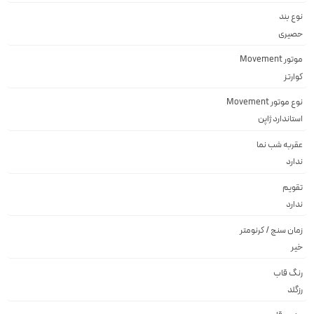
نوع بند
حصیری
موتور Movement
کوارتز
نوع موتور Movement
استاندارد ژاپن
عقربه شب نما
ندارد
تقویم
ندارد
زمان سنج / کرنومتر
خیر
رنگ قاب
رزگلد