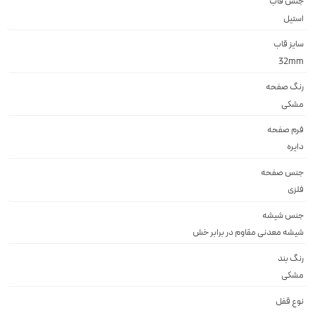
جنس قاب
استيل
سایز قاب
32mm
رنگ صفحه
مشكى
فرم صفحه
دايره
جنس صفحه
فلزى
جنس شیشه
شيشه معدنى مقاوم در برابر خش
رنگ بند
مشكى
نوع قفل