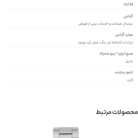
5ATM
گارانتی
دوسال ضمانت و خدمات پس از فروش
موارد گارانتی
ایرادات کارخانه ای, رنگ, عمل کرد موتور
منبع انرژی / نیرو محرکه
باتری
کشور سازنده
ژاپن
صولات مرتبط