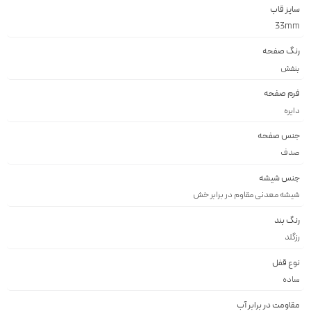
سایز قاب
33mm
رنگ صفحه
بنفش
فرم صفحه
دايره
جنس صفحه
صدف
جنس شیشه
شيشه معدنى مقاوم در برابر خش
رنگ بند
رزگلد
نوع قفل
ساده
مقاومت در برابر آب