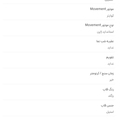
موتور Movement
کوارتز
نوع موتور Movement
استاندارد ژاپن
عقربه شب نما
ندارد
تقویم
ندارد
زمان سنج / کرنومتر
خیر
رنگ قاب
رزگلد
جنس قاب
استيل