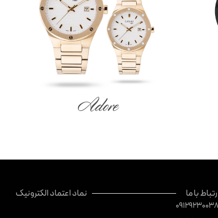
Adore
رتباط با ما
نماد اعتماد الکترونیک
0912923003