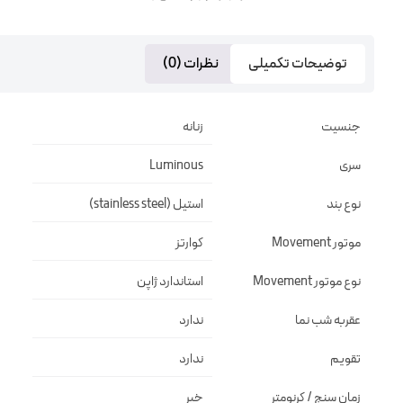
توضیحات تکمیلی
نظرات (0)
جنسیت
زنانه
سری
Luminous
نوع بند
استیل (stainless steel)
موتور Movement
کوارتز
نوع موتور Movement
استاندارد ژاپن
عقربه شب نما
ندارد
تقویم
ندارد
زمان سنج / کرنومتر
خیر