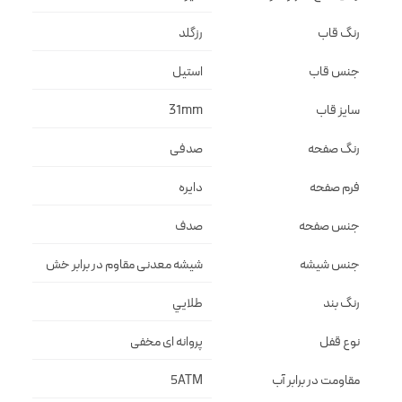
رنگ قاب
رزگلد
جنس قاب
استيل
سایز قاب
31mm
رنگ صفحه
صدفی
فرم صفحه
دايره
جنس صفحه
صدف
جنس شیشه
شيشه معدنى مقاوم در برابر خش
رنگ بند
طلايي
نوع قفل
پروانه اى مخفى
مقاومت در برابر آب
5ATM