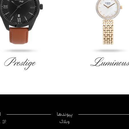
Prestige
Luminous
پیوندها
ا
وبلاگ
8