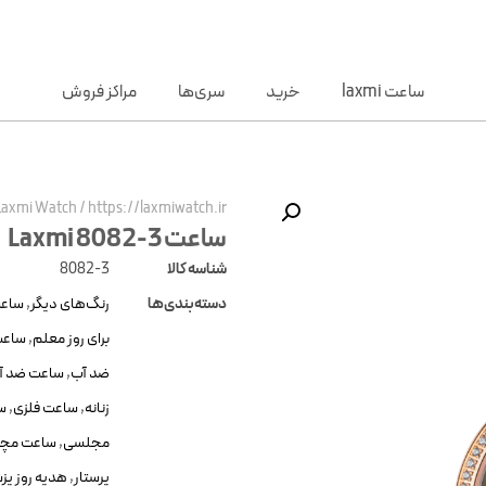
ساعت laxmi
خرید
سری‌ها
مراکز فروش
Laxmi Watch
/
https://laxmiwatch.ir/
ساعت Laxmi 8082-3
شناسه کالا
8082-3
دسته‌بندی‌ها
رنگ‌های دیگر
,
ساعت
برای روز معلم
,
ساعت
ضد آب
,
ساعت ضد آب
زنانه
,
ساعت فلزی
,
سا
مجلسی
,
ساعت مچ
پرستار
,
هدیه روز پ