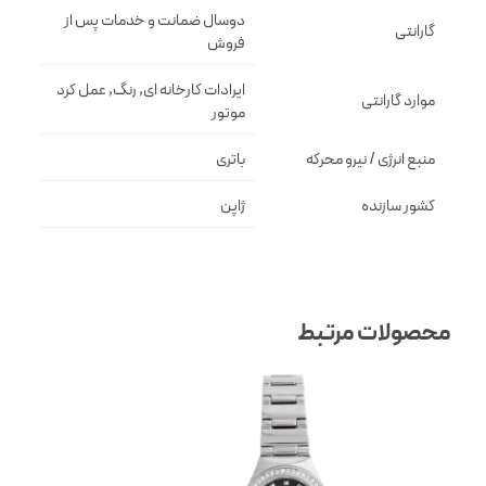
دوسال ضمانت و خدمات پس از
گارانتی
فروش
ایرادات کارخانه ای, رنگ, عمل کرد
موارد گارانتی
موتور
منبع انرژی / نیرو محرکه
باتری
کشور سازنده
ژاپن
محصولات مرتبط