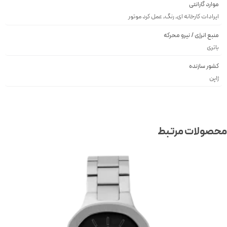
موارد گارانتی
ایرادات کارخانه ای, رنگ, عمل کرد موتور
منبع انرژی / نیرو محرکه
باتری
کشور سازنده
ژاپن
صولات مرتبط