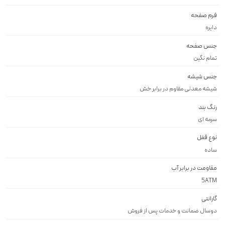
فرم صفحه
دايره
جنس صفحه
تمام نگین
جنس شیشه
شيشه معدنى مقاوم در برابر خش
رنگ بند
سرمه اى
نوع قفل
ساده
مقاومت در برابر آب
5ATM
گارانتی
دوسال ضمانت و خدمات پس از فروش