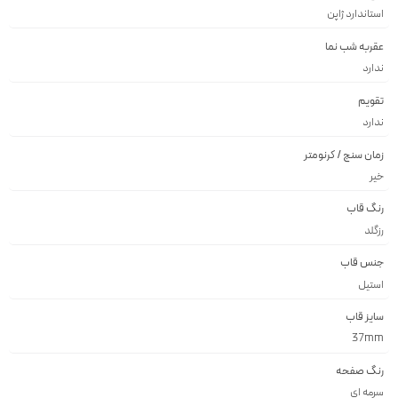
استاندارد ژاپن
عقربه شب نما
ندارد
تقویم
ندارد
زمان سنج / کرنومتر
خیر
رنگ قاب
رزگلد
جنس قاب
استيل
سایز قاب
37mm
رنگ صفحه
سرمه اى