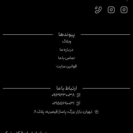
پیوندها
وبلاگ
درباره ما
تماس با ما
قوانین سایت
ارتباط با ما
09129230038
02155690031
تهران، بازار بزرگ، پاساژ قیصریه، پلاک 8