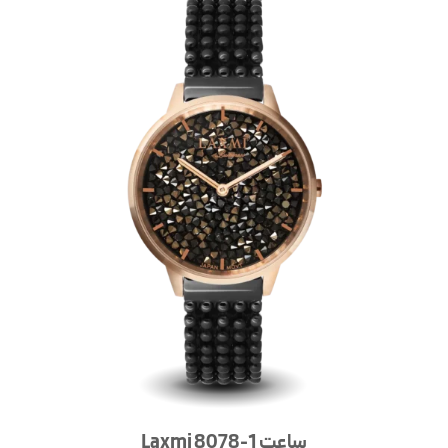
ساعت Laxmi 8078-1