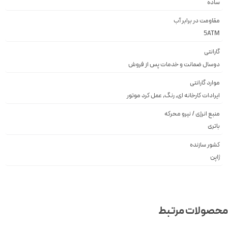
ساده
مقاومت در برابر آب
5ATM
گارانتی
دوسال ضمانت و خدمات پس از فروش
موارد گارانتی
ایرادات کارخانه ای, رنگ, عمل کرد موتور
منبع انرژی / نیرو محرکه
باتری
کشور سازنده
ژاپن
صولات مرتبط