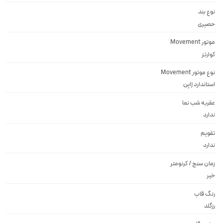
نوع بند
حصیری
موتور Movement
کوارتز
نوع موتور Movement
استاندارد ژاپن
عقربه شب نما
ندارد
تقویم
ندارد
زمان سنج / کرنومتر
خیر
رنگ قاب
رزگلد