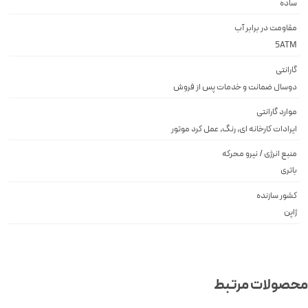
ساده
مقاومت در برابر آب
5ATM
گارانتی
دوسال ضمانت و خدمات پس از فروش
موارد گارانتی
ایرادات کارخانه ای, رنگ, عمل کرد موتور
منبع انرژی / نیرو محرکه
باتری
کشور سازنده
ژاپن
صولات مرتبط