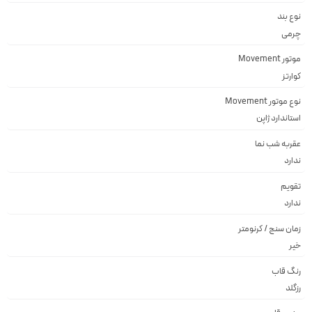
نوع بند
چرمی
موتور Movement
کوارتز
نوع موتور Movement
استاندارد ژاپن
عقربه شب نما
ندارد
تقویم
ندارد
زمان سنج / کرنومتر
خیر
رنگ قاب
رزگلد