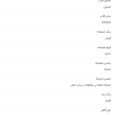
جنس قاب
استيل
سایز قاب
32mm
رنگ صفحه
قرمز
فرم صفحه
دايره
جنس صفحه
صدف
جنس شیشه
شيشه معدنى مقاوم در برابر خش
رنگ بند
قرمز
نوع قفل