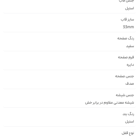
جنس قاب
استيل
سایز قاب
33mm
رنگ صفحه
سفيد
فرم صفحه
دايره
جنس صفحه
صدف
جنس شیشه
شيشه معدنى مقاوم در برابر خش
رنگ بند
استيل
نوع قفل