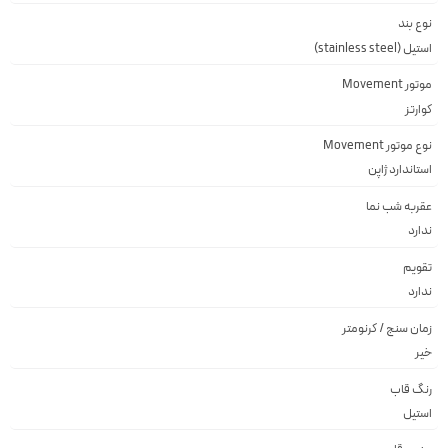
نوع بند
استیل (stainless steel)
موتور Movement
کوارتز
نوع موتور Movement
استاندارد ژاپن
عقربه شب نما
ندارد
تقویم
ندارد
زمان سنج / کرنومتر
خیر
رنگ قاب
استيل