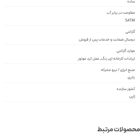
ساده
مقاومت در برابر آب
5ATM
گارانتی
دوسال ضمانت و خدمات پس از فروش
موارد گارانتی
ایرادات کارخانه ای, رنگ, عمل کرد موتور
منبع انرژی / نیرو محرکه
باتری
کشور سازنده
ژاپن
صولات مرتبط