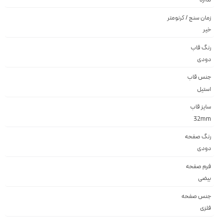
زمان سنج / کرنومتر
خیر
رنگ قاب
دودى
جنس قاب
استيل
سایز قاب
32mm
رنگ صفحه
دودى
فرم صفحه
بيضى
جنس صفحه
فلزى