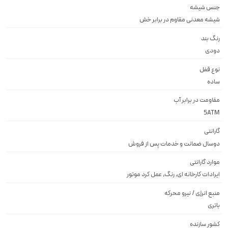
جنس شیشه
شيشه معدنى مقاوم در برابر خش
رنگ بند
دودى
نوع قفل
ساده
مقاومت در برابر آب
5ATM
گارانتی
دوسال ضمانت و خدمات پس از فروش
موارد گارانتی
ایرادات کارخانه ای, رنگ, عمل کرد موتور
منبع انرژی / نیرو محرکه
باتری
کشور سازنده