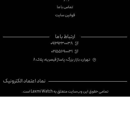
تماس با ما
قوانین سایت
ارتباط با ما
09129230038
02155690031
تهران، بازار بزرگ، پاساژ قیصریه، پلاک 8
نماد اعتماد الکترونیک
تمامی حقوق این وب‌سایت متعلق به Laxmi Watch است.