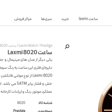
ساعت laxmi
خرید
سری‌ها
مراکز فروش
Prestige
/
Laxmi Watch
/
ساعت Laxmi 8020
ساعت Laxmi 8020
دایره‌ای فلزی این ساعت به رنگ سرمه
خش و فشار برا
عملکرد موتور، رنگ و ایرادات کارخانه
شناسه کالا
8020
دسته‌بندی
Prestige