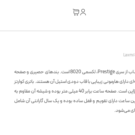
یکی دیگر از مدل های مینیمال و جذاب از سری Prestige، لکسمی 8020 است. بندهای حصیری و صفحه
‌ای دارای هارمونی زیبایی با قاب دودی استیل آن هستند. باتری کوارتز
Laxmi 8020 از نوع مولتی فانکشن ژاپن است. صفحه ساعت برابر 40 میلی متر بوده و شيشه آن مقاوم به
بر 5ATM می باشد. این ساعت دارای تقویم و قفل ساده بوده و یک سال گارانتی آن شامل
 ای می‌شود.