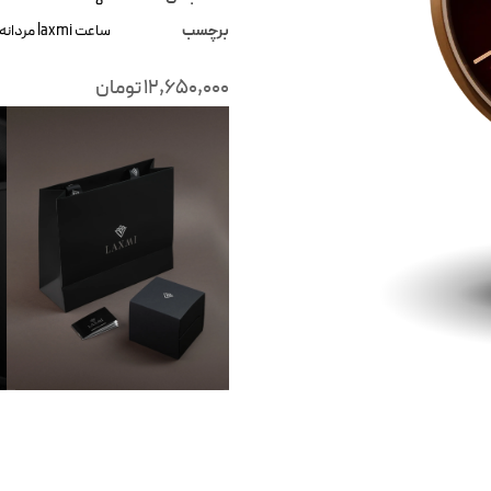
برچسب
ساعت laxmi مردانه
12,650,000
تومان