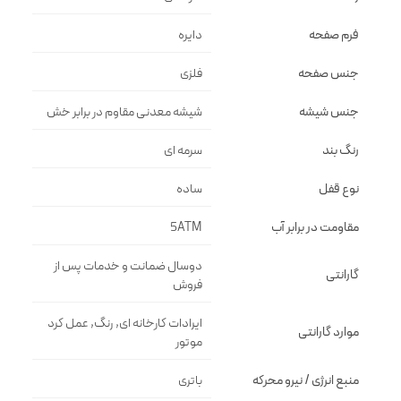
فرم صفحه
دايره
جنس صفحه
فلزى
جنس شیشه
شيشه معدنى مقاوم در برابر خش
رنگ بند
سرمه اى
نوع قفل
ساده
مقاومت در برابر آب
5ATM
دوسال ضمانت و خدمات پس از
گارانتی
فروش
ایرادات کارخانه ای, رنگ, عمل کرد
موارد گارانتی
موتور
منبع انرژی / نیرو محرکه
باتری