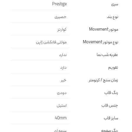
سری
Prestige
نوع بند
حصیری
موتور Movement
کوارتز
نوع موتور Movement
مولتی فانکشن ژاپن
عقربه شب نما
ندارد
تقویم
دارد
زمان سنج / کرنومتر
خیر
رنگ قاب
دودى
جنس قاب
استيل
سایز قاب
40mm
رنگ صفحه
سرمه اى