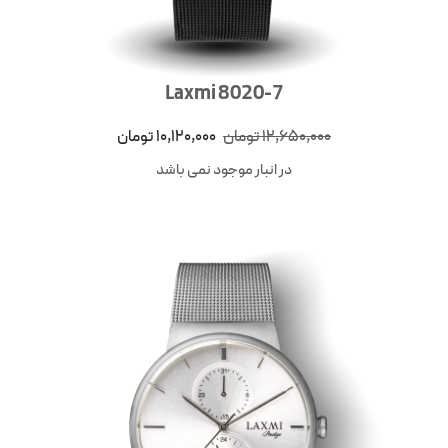
Laxmi 8020-7
12,650,000
تومان
10,120,000
تومان
در انبار موجود نمی باشد