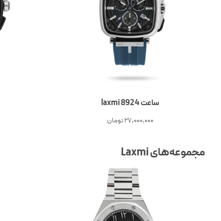
ساعت 8924 laxmi
27,000,000
تومان
مجموعه‌های Laxmi