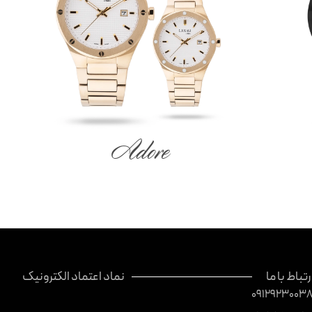
Adore
رتباط با ما
نماد اعتماد الکترونیک
0912923003