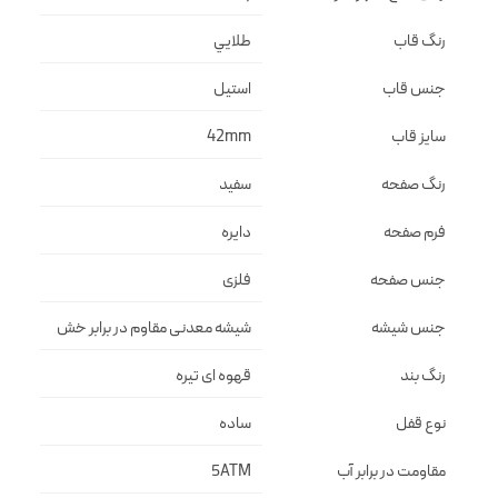
رنگ قاب
طلايي
جنس قاب
استيل
سایز قاب
42mm
رنگ صفحه
سفيد
فرم صفحه
دايره
جنس صفحه
فلزى
جنس شیشه
شيشه معدنى مقاوم در برابر خش
رنگ بند
قهوه اى تيره
نوع قفل
ساده
مقاومت در برابر آب
5ATM