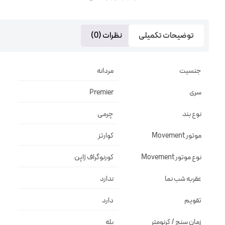
توضیحات تکمیلی
نظرات (0)
جنسیت
مردانه
سری
Premier
نوع بند
چرمی
موتور Movement
کوارتز
نوع موتور Movement
کورنوگراف ژاپن
عقربه شب نما
ندارد
تقویم
دارد
زمان سنج / کرنومتر
بله