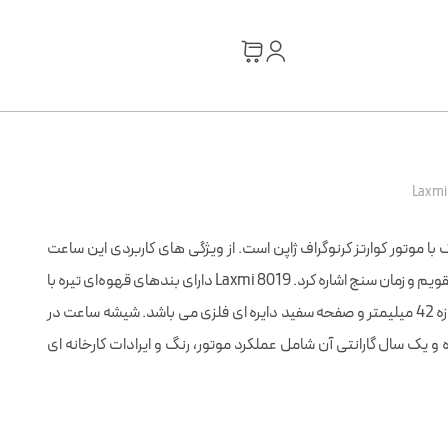
 کلاسیک با موتور کوارتز کرنوگراف ژاپن است. از ویژگی های کاربردی این ساعت
مردانه از سری Premier می توان به تقویم و زمان سنج اشاره کرد. Laxmi 8019 دارای بندهای قهوه‌ای تیره با
قفل ساده، قاب طلايي استيل به اندازه 42 میلیمتر و صفحه سفيد دایره ای فلزی می باشد. شيشه ساعت در
ر 5ATM مقاوم بوده و یک سال گارانتی آن شامل عملکرد موتور، رنگ و ایرادات کارخانه ای