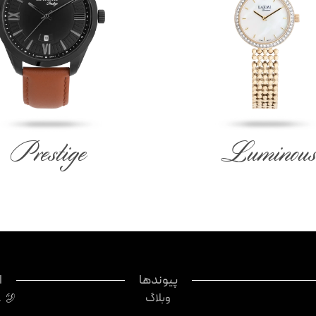
Prestige
Luminous
پیوندها
ا
وبلاگ
8