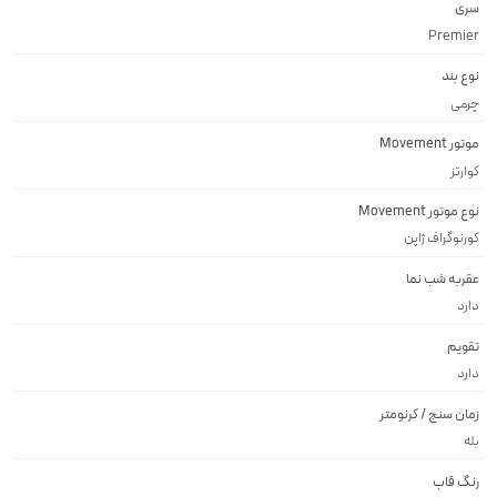
سری
Premier
نوع بند
چرمی
موتور Movement
کوارتز
نوع موتور Movement
کورنوگراف ژاپن
عقربه شب نما
دارد
تقویم
دارد
زمان سنج / کرنومتر
بله
رنگ قاب