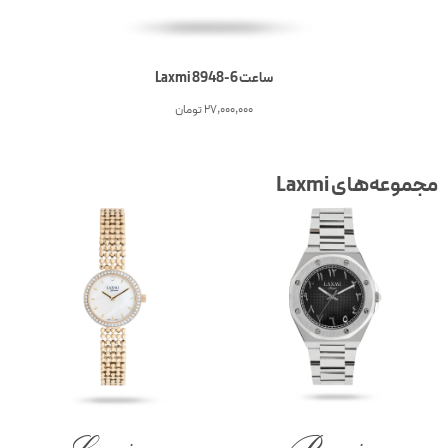
ساعت 6-Laxmi 8948
27,000,000
تومان
جموعه‌های Laxmi