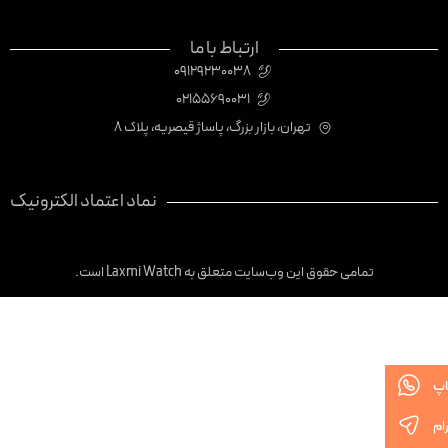
ارتباط با ما
09129230038
02155690031
تهران، بازار بزرگ، پاساژ قیصریه، پلاک 8
نماد اعتماد الکترونیک
تمامی حقوق این وب‌سایت متعلق به Laxmi Watch است.