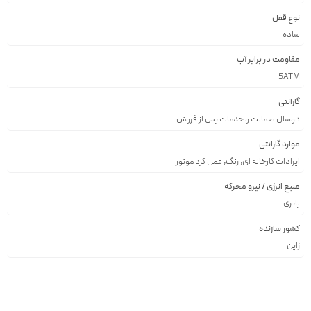
نوع قفل
ساده
مقاومت در برابر آب
5ATM
گارانتی
دوسال ضمانت و خدمات پس از فروش
موارد گارانتی
ایرادات کارخانه ای, رنگ, عمل کرد موتور
منبع انرژی / نیرو محرکه
باتری
کشور سازنده
ژاپن