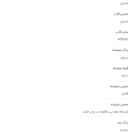
استيل
جنس قاب
استيل
سایز قاب
49mm
رنگ صفحه
سيلور
فرم صفحه
دايره
جنس صفحه
فلزى
جنس شیشه
شيشه معدنى مقاوم در برابر خش
رنگ بند
دودى