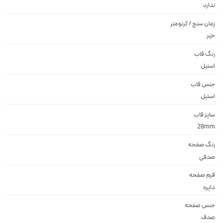
ندارد
زمان سنج / کرنومتر
خیر
رنگ قاب
استيل
جنس قاب
استيل
سایز قاب
28mm
رنگ صفحه
صدفی
فرم صفحه
دايره
جنس صفحه
صدف