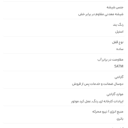
جنس شیشه
شيشه معدنى مقاوم در برابر خش
رنگ بند
استيل
نوع قفل
ساده
مقاومت در برابر آب
5ATM
گارانتی
دوسال ضمانت و خدمات پس از فروش
موارد گارانتی
ایرادات کارخانه ای, رنگ, عمل کرد موتور
منبع انرژی / نیرو محرکه
باتری