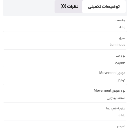
توضیحات تکمیلی
نظرات (0)
جنسیت
زنانه
سری
Luminous
نوع بند
حصیری
موتور Movement
کوارتز
نوع موتور Movement
استاندارد ژاپن
عقربه شب نما
ندارد
تقویم