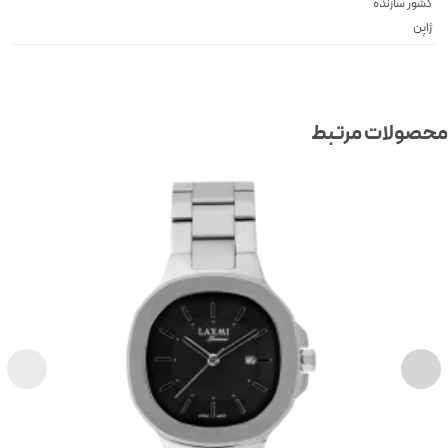
کشور سازنده
ژاپن
صولات مرتبط