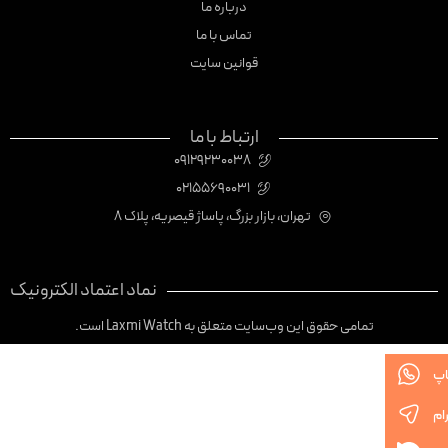
درباره ما
تماس با ما
قوانین سایت
ارتباط با ما
09129230038
02155690031
تهران، بازار بزرگ، پاساژ قیصریه، پلاک 8
نماد اعتماد الکترونیک
تمامی حقوق این وب‌سایت متعلق به Laxmi Watch است.