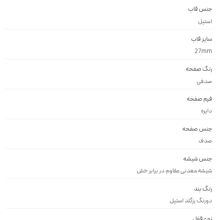
جنس قاب
استيل
سایز قاب
27mm
رنگ صفحه
صدفی
فرم صفحه
دايره
جنس صفحه
صدف
جنس شیشه
شيشه معدنى مقاوم در برابر خش
رنگ بند
دورنگ رزگلد استيل
نوع قفل