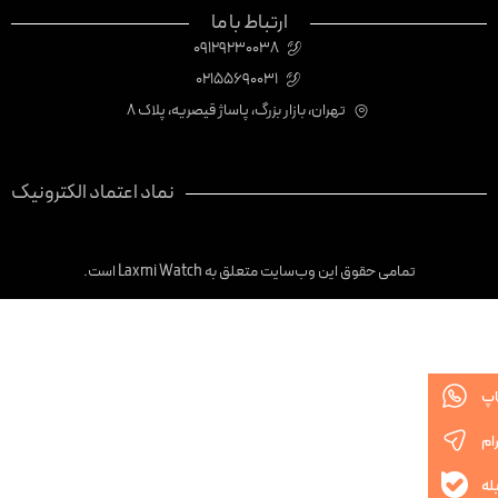
ارتباط با ما
09129230038
02155690031
تهران، بازار بزرگ، پاساژ قیصریه، پلاک 8
نماد اعتماد الکترونیک
تمامی حقوق این وب‌سایت متعلق به Laxmi Watch است.