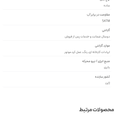
ساده
مقاومت در برابر آب
5ATM
گارانتی
دوسال ضمانت و خدمات پس از فروش
موارد گارانتی
ایرادات کارخانه ای, رنگ, عمل کرد موتور
منبع انرژی / نیرو محرکه
باتری
کشور سازنده
ژاپن
صولات مرتبط