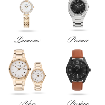
Luminous
Premier
Adore
Prestige