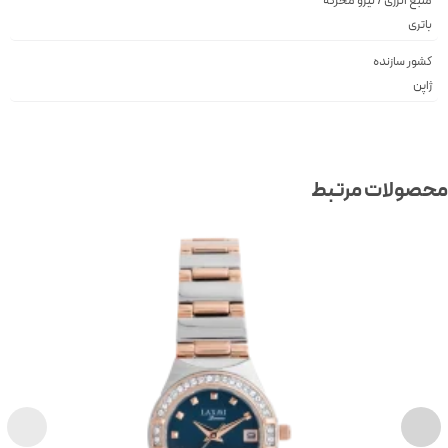
منبع انرژی / نیرو محرکه
باتری
کشور سازنده
ژاپن
صولات مرتبط