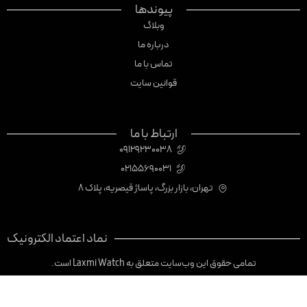
پیوندها
وبلاگ
درباره ما
تماس با ما
قوانین سایت
ارتباط با ما
09129230038
02155690031
تهران، بازار بزرگ، پاساژ قیصریه، پلاک 8
نماد اعتماد الکترونیک
تمامی حقوق این وب‌سایت متعلق به Laxmi Watch است.