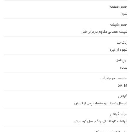
جنس صفحه
فلزى
جنس شیشه
شيشه معدنى مقاوم در برابر خش
رنگ بند
قهوه اى تيره
نوع قفل
ساده
مقاومت در برابر آب
5ATM
گارانتی
دوسال ضمانت و خدمات پس از فروش
موارد گارانتی
ایرادات کارخانه ای, رنگ, عمل کرد موتور