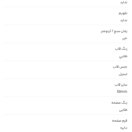
ندارد
تقویم
ندارد
زمان سنج / کرنومتر
خیر
رنگ قاب
طلايي
جنس قاب
استيل
سایز قاب
38mm
رنگ صفحه
طلايى
فرم صفحه
دايره