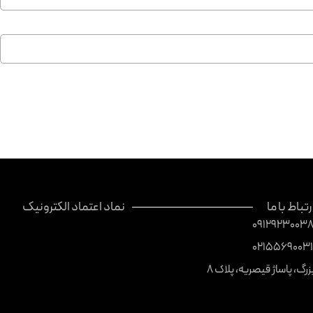
رتباط با ما
نماد اعتماد الکترونیک
0912923003
0215569003
بزرگ، پاساژ قیصریه، پلاک 8