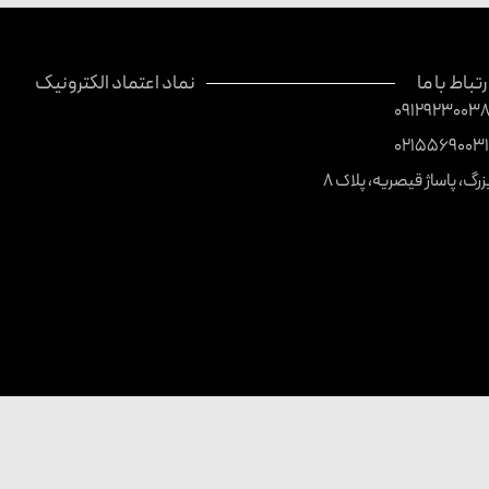
رتباط با ما
نماد اعتماد الکترونیک
0912923003
0215569003
بزرگ، پاساژ قیصریه، پلاک 8