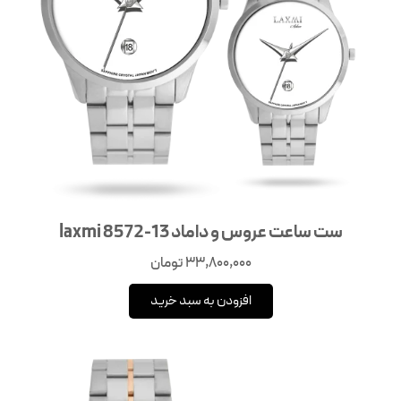
ست ساعت عروس و داماد laxmi 8572-13
33,800,000
تومان
افزودن به سبد خرید