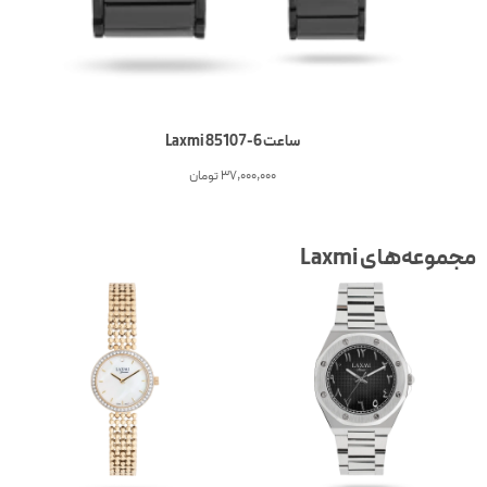
ساعت 6-Laxmi 85107
37,000,000
تومان
جموعه‌های Laxmi