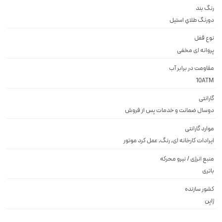
رنگ بند
دورنگ طلاي استيل
نوع قفل
پروانه اى مخفى
مقاومت در برابر آب
10ATM
گارانتی
دوسال ضمانت و خدمات پس از فروش
موارد گارانتی
ایرادات کارخانه ای, رنگ, عمل کرد موتور
منبع انرژی / نیرو محرکه
باتری
کشور سازنده
ژاپن