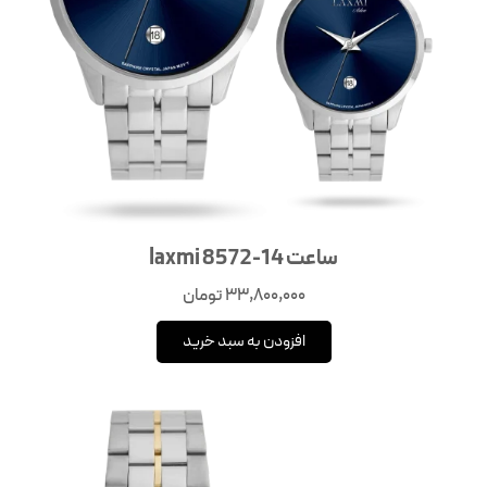
ساعت laxmi 8572-14
33,800,000
تومان
افزودن به سبد خرید