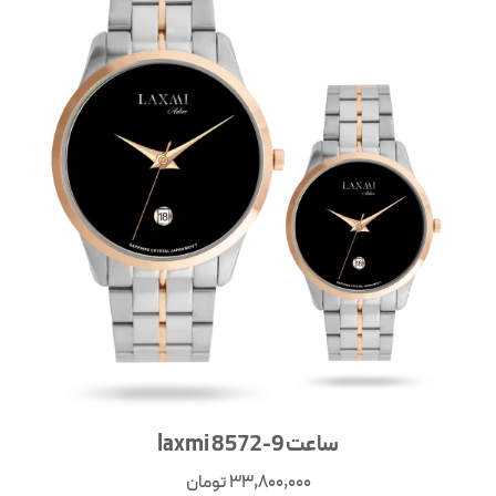
ساعت laxmi 8572-9
33,800,000
تومان