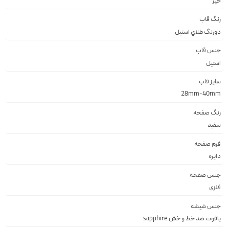
خیر
رنگ قاب
دورنگ طلاي استيل
جنس قاب
استيل
سایز قاب
28mm-40mm
رنگ صفحه
سفيد
فرم صفحه
دايره
جنس صفحه
فلزى
جنس شیشه
ياقوت ضد خط و خش sapphire