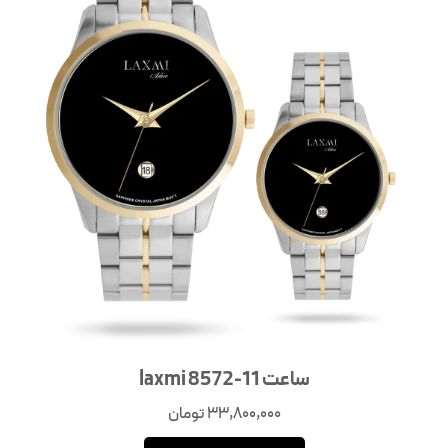
ساعت laxmi 8572-11
33,800,000
تومان