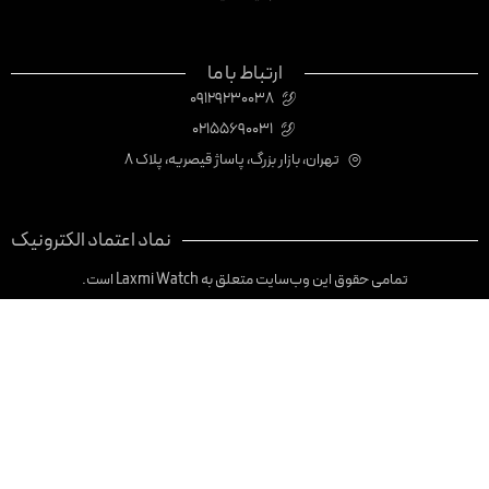
ارتباط با ما
09129230038
02155690031
تهران، بازار بزرگ، پاساژ قیصریه، پلاک 8
نماد اعتماد الکترونیک
تمامی حقوق این وب‌سایت متعلق به Laxmi Watch است.