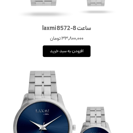
ساعت laxmi 8572-8
33,800,000
تومان
افزودن به سبد خرید